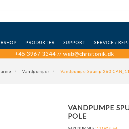
BSHOP
PRODUKTER
SUPPORT
SERVICE / REP.
+45 3967 3344 // web@christonik.dk
Varme
/
Vandpumper
/
Vandpumpe Spump 260 CAN_11 
VANDPUMPE SPUM
POLE
VARENUMMER:
11142736A