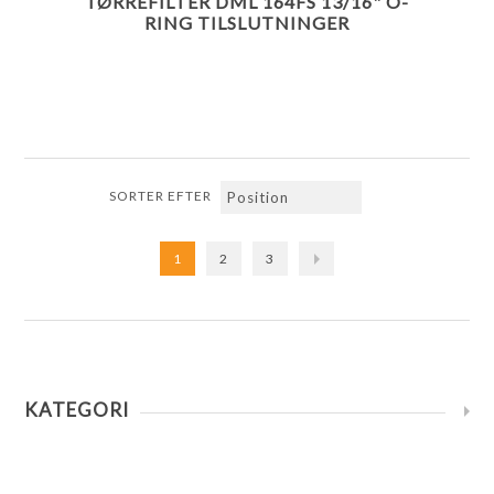
TØRREFILTER DML 164FS 13/16" O-
RING TILSLUTNINGER
SORTER EFTER
1
2
3
KATEGORI