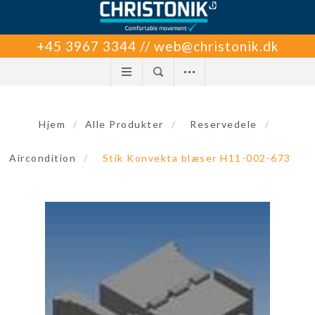
+45 3967 3344 // web@christonik.dk
Hjem
/
Alle Produkter
/
Reservedele
/
Aircondition
/
Stik Konvekta blæser H11-002-673