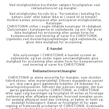
Ved misligholdelse bortfalder sælgers forpligtelser ved
reklamationsret og mangler.
Ved misligholdes forstås bl.a. “forsinkelse i betaling fra
købers side” eller køber ikke er i stand til at betale?
Hvilket kaldes anticiperet eller anticiperet misligholdelse.
Kataloger.
CHRISTONIK stiller i nogle tilfælde kataloger til rådighed.
Oplysninger i katalogerne er vejledende, og evt. fejl giver
ikke mulighed for erstatning eller anden form for
kompensation ved levering af varer fra CHRISTONIK.
Ligeledes ved monteringsvejledninger også vejledende, og
giver ikke mulighed for erstatning.
E-handel
Alle oplysninger i CHRISTONIK e-handel system er
vejledende, og kan under ingen omstændigheder give
mulighed for erstatning eller anden form for kompensation
ved levering af varer fra CHRISTONIK.
Reklamationsret/mangler
CHRISTONIK er alene ansvarlig for mangler, som skyldes
fabrikations- eller materialefejl. Ethvert mangelkrav uanset
art, skal være gjort gældende indenfor 24 måneder fra
leveringstidspunktet. Såfremt der påvises mangler, der kan
gøres gældende overfor CHRISTONIK, er CHRISTONIK
efter eget valg berettiget og forpligtet til enten at foretage
omlevering eller afhjælpe manglen, hvorved manglen anses
for endelig afhjulpet med den virkning, at køber er fuldt og
endeligt fyldestgjort. Køber er forpligtet til for egen
regning at fremsende produktet til CHRISTONIK. Eventuelle
udgifter i forbindelse med af- og på-montering dækkes