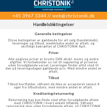
+45 3967 3344 // web@christonik.dk
Handelsbetingelser
Generelle betingelser
Disse betingelser er gældende for alt salg (handelskøb),
leveringer og tilbud, medmindre andet er aftalt, og
skriftligt bekræftet af CHRISTONIK ApS.
Priser
Alle opgivne priser er brutto DKK ekskl. moms og andre
afgifter. Vi forbeholder os ret til regulering af priserne
uden forudgående varsel. Leveringer finder altid sted til
den på leveringsdagen gældende pris. Med mindre andet er
aftalt.
Tilbud
Tilbud bortfalder, såfremt de ikke er accepteret senest 4
uger fra tilbudsdato, med mindre andet er aftalt.
Kreditering/returnering
Returnering kan kun finde sted efter forudgående aftale
med CHRISTONIK i hvert enkelt tilfælde. Såfremt
returnering sker uden forudgående aftale, vil CHRISTONIK