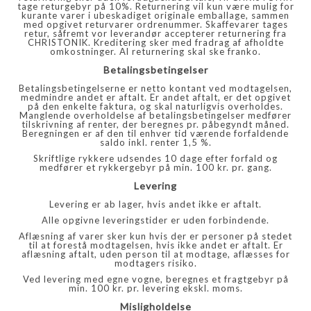
tage returgebyr på 10%. Returnering vil kun være mulig for
kurante varer i ubeskadiget originale emballage, sammen
med opgivet returvarer ordrenummer. Skaffevarer tages
retur, såfremt vor leverandør accepterer returnering fra
CHRISTONIK. Kreditering sker med fradrag af afholdte
omkostninger. Al returnering skal ske franko.
Betalingsbetingelser
Betalingsbetingelserne er netto kontant ved modtagelsen,
medmindre andet er aftalt. Er andet aftalt, er det opgivet
på den enkelte faktura, og skal naturligvis overholdes.
Manglende overholdelse af betalingsbetingelser medfører
tilskrivning af renter, der beregnes pr. påbegyndt måned.
Beregningen er af den til enhver tid værende forfaldende
saldo inkl. renter 1,5 %.
Skriftlige rykkere udsendes 10 dage efter forfald og
medfører et rykkergebyr på min. 100 kr. pr. gang.
Levering
Levering er ab lager, hvis andet ikke er aftalt.
Alle opgivne leveringstider er uden forbindende.
Aflæsning af varer sker kun hvis der er personer på stedet
til at forestå modtagelsen, hvis ikke andet er aftalt. Er
aflæsning aftalt, uden person til at modtage, aflæsses for
modtagers risiko.
Ved levering med egne vogne, beregnes et fragtgebyr på
min. 100 kr. pr. levering ekskl. moms.
Misligholdelse