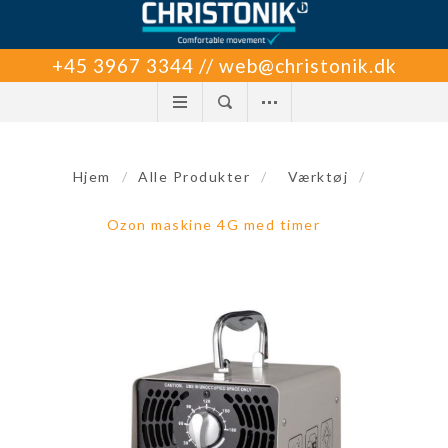
+45 3967 3344 // web@christonik.dk
Hjem
/
Alle Produkter
/
Værktøj
/
Ozon maskine 4G med timer