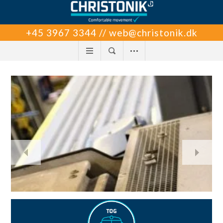
+45 3967 3344 // web@christonik.dk