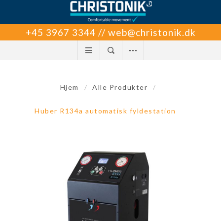
+45 3967 3344 // web@christonik.dk
Hjem
/
Alle Produkter
/
Huber R134a automatisk fyldestation