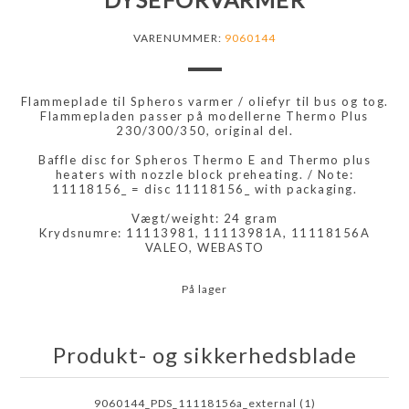
VARENUMMER:
9060144
Flammeplade til Spheros varmer / oliefyr til bus og tog.
Flammepladen passer på modellerne Thermo Plus
230/300/350, original del.
Baffle disc for Spheros Thermo E and Thermo plus
heaters with nozzle block preheating. / Note:
11118156_ = disc 11118156_ with packaging.
Vægt/weight: 24 gram
Krydsnumre: 11113981, 11113981A, 11118156A
VALEO, WEBASTO
På lager
Produkt- og sikkerhedsblade
9060144_PDS_11118156a_external (1)