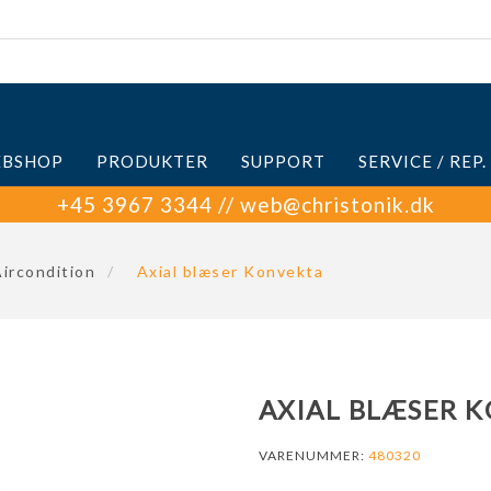
BSHOP
PRODUKTER
SUPPORT
SERVICE / REP.
+45 3967 3344 // web@christonik.dk
ircondition
/
Axial blæser Konvekta
AXIAL BLÆSER 
VARENUMMER:
480320