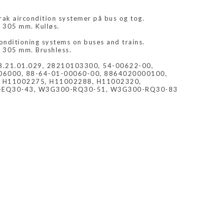
trak aircondition systemer på bus og tog.
305 mm. Kulløs.
onditioning systems on buses and trains.
305 mm. Brushless.
8.21.01.029, 28210103300, 54-00622-00,
6000, 88-64-01-00060-00, 8864020000100,
, H11002275, H11002288, H11002320,
-EQ30-43, W3G300-RQ30-51, W3G300-RQ30-83