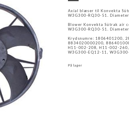
Axial blæser til Konvekta Sü
W3G300-RQ30-51. Diameter 
Blower Konvekta Sütrak air c
W3G300-RQ30-51. Diameter 
Krydsnumre: 1806401200, 2
8834020000200, 886401000
H11-002-208, H11-002-260
W3G300-EQ12-11, W3G300
På lager