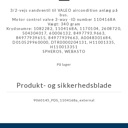
3/2-vejs vandventil til VALEO aircondition anlæg på
bus.
Motor control valve 3-way -ID number 1104168A
Vægt: 340 gram
Krydsnumre: 1082282, 1104168A, 1170104, 2608720,
504304017, 60006132, 8497793.9663,
84977939655, 84977939663, A0048301684,
D010529960000, DTR0000204131, H11001335,
H110013351
SPHEROS, WEBASTO
På lager
Produkt- og sikkerhedsblade
9060145_PDS_1104168a_external